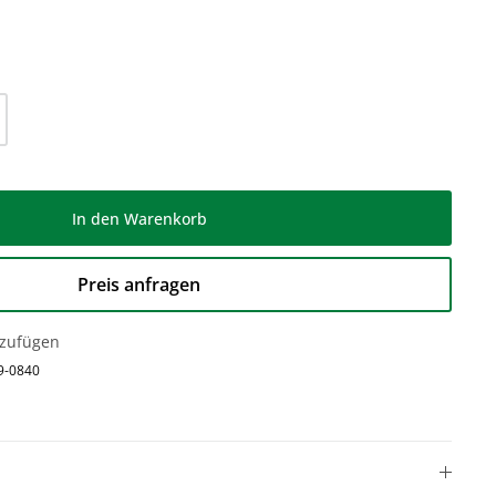
l: Gib den gewünschten Wert ein oder be
In den Warenkorb
Preis anfragen
nzufügen
9-0840