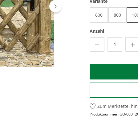
auswählen
Variante
600
800
10
Anzahl
Produkt Anzah
Zum Merkzettel hi
Produktnummer:
GO-00012