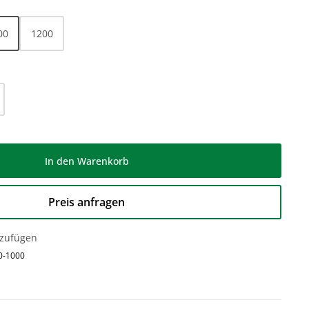
00
1200
l: Gib den gewünschten Wert ein oder be
In den Warenkorb
Preis anfragen
nzufügen
0-1000