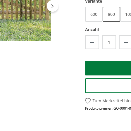
auswählen
Variante
600
800
10
Anzahl
Produkt Anzah
Zum Merkzettel hi
Produktnummer:
GO-00014