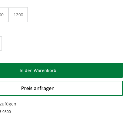
00
1200
l: Gib den gewünschten Wert ein oder be
In den Warenkorb
Preis anfragen
nzufügen
8-0800