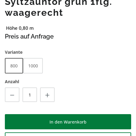
Syltzauntor grün 1flg.
waagerecht
Höhe 0,80 m
Preis auf Anfrage
auswählen
Variante
800
1000
Anzahl
Produkt Anzahl: Gib den gewünschten Wert
In den Warenkorb