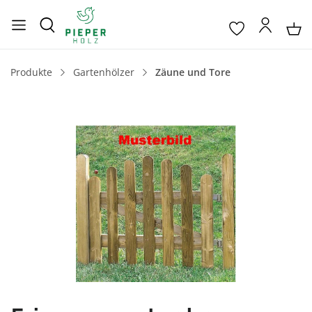
Produkte
Gartenhölzer
Zäune und Tore
Bildergalerie überspringen