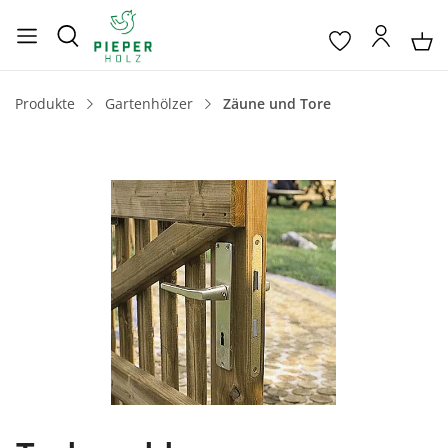
Produkte
Gartenhölzer
Zäune und Tore
Bildergalerie überspringen