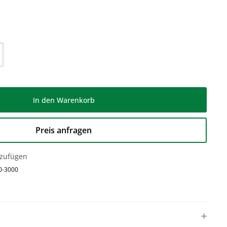
l: Gib den gewünschten Wert ein oder be
In den Warenkorb
Preis anfragen
nzufügen
0-3000