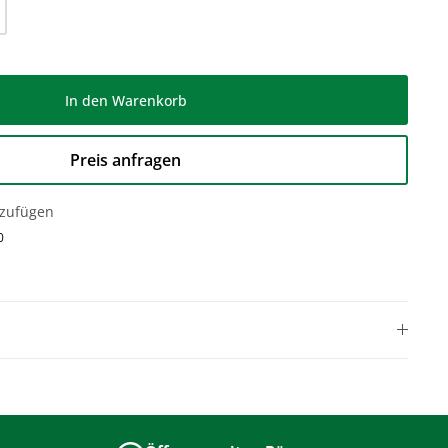
l: Gib den gewünschten Wert ein oder be
In den Warenkorb
Preis anfragen
nzufügen
0