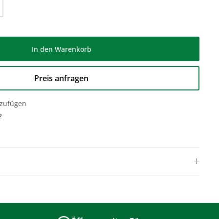
l: Gib den gewünschten Wert ein oder be
In den Warenkorb
Preis anfragen
nzufügen
2