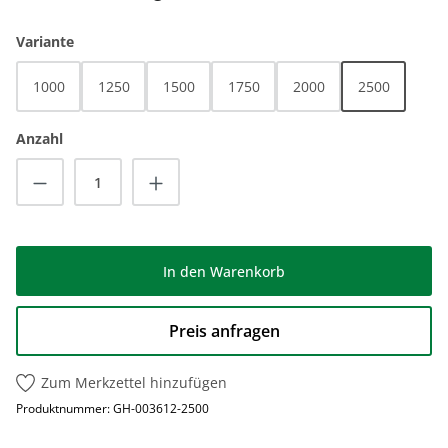
auswählen
Variante
1000
1250
1500
1750
2000
2500
Anzahl
Produkt Anzahl: Gib den gewünschten Wert
In den Warenkorb
Preis anfragen
Zum Merkzettel hinzufügen
Produktnummer:
GH-003612-2500