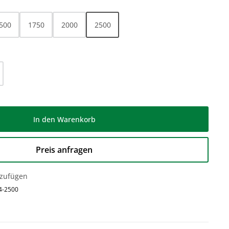
500
1750
2000
2500
l: Gib den gewünschten Wert ein oder be
In den Warenkorb
Preis anfragen
nzufügen
4-2500