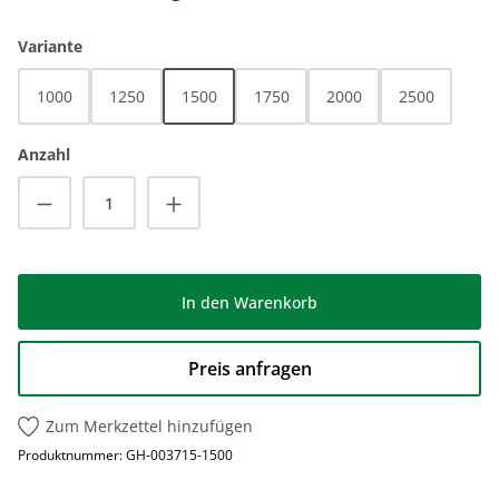
auswählen
Variante
1000
1250
1500
1750
2000
2500
Anzahl
Produkt Anzahl: Gib den gewünschten Wert
In den Warenkorb
Preis anfragen
Zum Merkzettel hinzufügen
Produktnummer:
GH-003715-1500