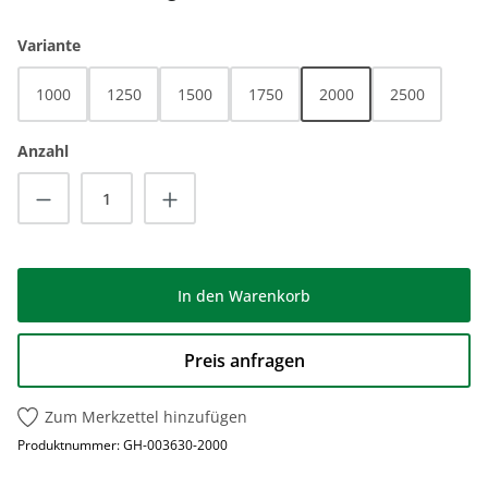
auswählen
Variante
1000
1250
1500
1750
2000
2500
Anzahl
Produkt Anzahl: Gib den gewünschten Wert
In den Warenkorb
Preis anfragen
Zum Merkzettel hinzufügen
Produktnummer:
GH-003630-2000