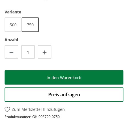
auswählen
Variante
500
750
Anzahl
Produkt Anzahl: Gib den gewünschten Wert
In den Warenkorb
Preis anfragen
Zum Merkzettel hinzufügen
Produktnummer:
GH-003729-0750