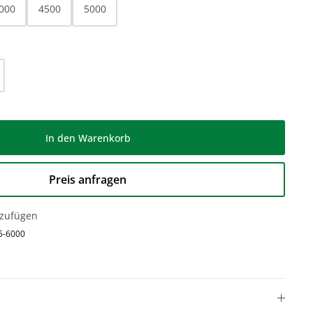
000
4500
5000
l: Gib den gewünschten Wert ein oder be
In den Warenkorb
Preis anfragen
nzufügen
5-6000