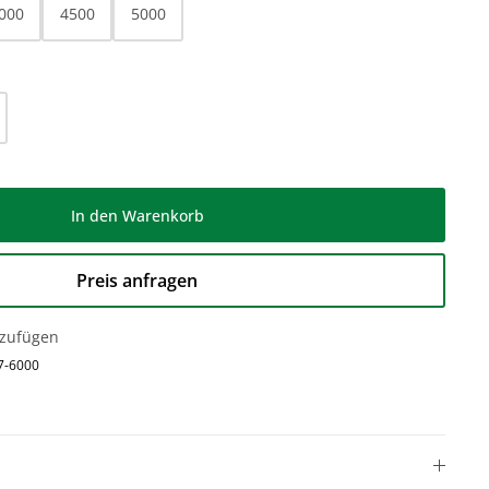
000
4500
5000
l: Gib den gewünschten Wert ein oder be
In den Warenkorb
Preis anfragen
nzufügen
7-6000