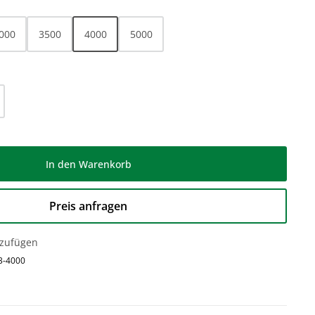
000
3500
4000
5000
l: Gib den gewünschten Wert ein oder be
In den Warenkorb
Preis anfragen
nzufügen
3-4000