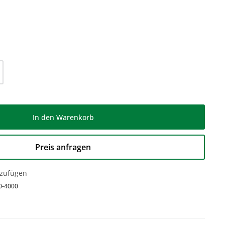
l: Gib den gewünschten Wert ein oder be
In den Warenkorb
Preis anfragen
nzufügen
0-4000