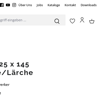
Über Uns
Jobs
Kataloge
Kontakt
Downloads
25 x 145
e/Lärche
werker
e