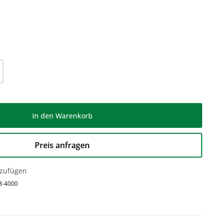
l: Gib den gewünschten Wert ein oder be
In den Warenkorb
Preis anfragen
nzufügen
8-4000