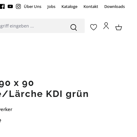
Über Uns
Jobs
Kataloge
Kontakt
Downloads
90 x 90
e/Lärche KDI grün
werker
e