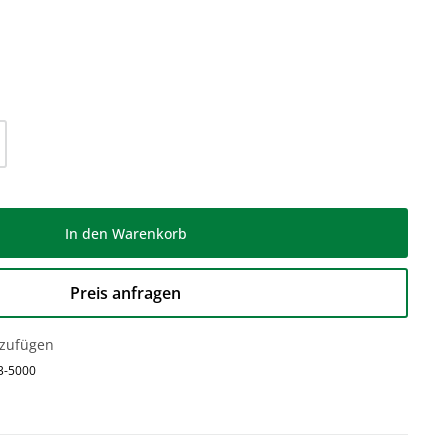
l: Gib den gewünschten Wert ein oder be
In den Warenkorb
Preis anfragen
nzufügen
3-5000