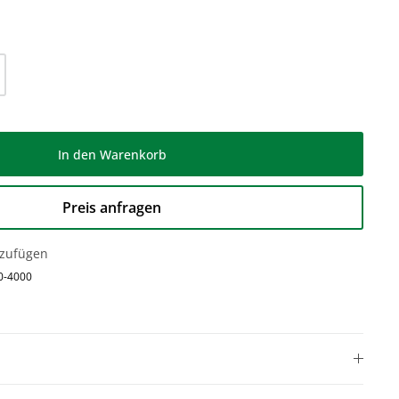
l: Gib den gewünschten Wert ein oder be
In den Warenkorb
Preis anfragen
nzufügen
0-4000