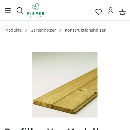
Produkte
Gartenhölzer
Konstruktionshölzer
Bildergalerie überspringen