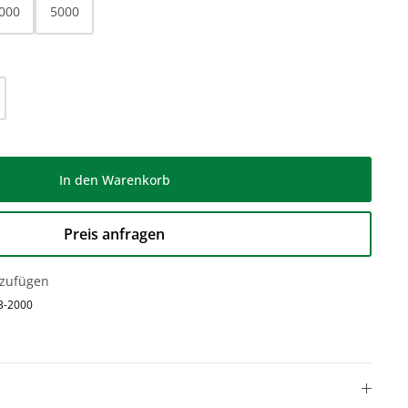
000
5000
l: Gib den gewünschten Wert ein oder be
In den Warenkorb
Preis anfragen
nzufügen
3-2000