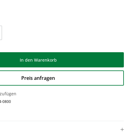
l: Gib den gewünschten Wert ein oder be
In den Warenkorb
Preis anfragen
nzufügen
4-0800