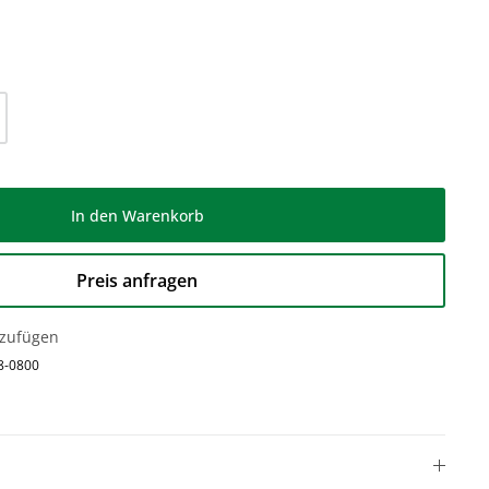
l: Gib den gewünschten Wert ein oder be
In den Warenkorb
Preis anfragen
nzufügen
8-0800