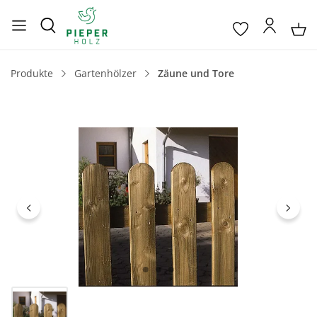
Produkte
Gartenhölzer
Zäune und Tore
Bildergalerie überspringen