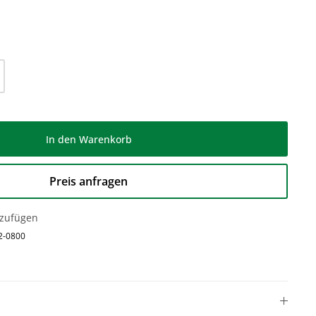
l: Gib den gewünschten Wert ein oder be
In den Warenkorb
Preis anfragen
nzufügen
2-0800