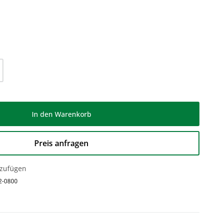
l: Gib den gewünschten Wert ein oder be
In den Warenkorb
Preis anfragen
nzufügen
2-0800