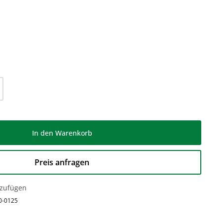
l: Gib den gewünschten Wert ein oder be
In den Warenkorb
Preis anfragen
nzufügen
0-0125