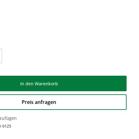
l: Gib den gewünschten Wert ein oder be
In den Warenkorb
Preis anfragen
nzufügen
1-0125