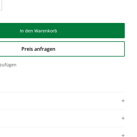
l: Gib den gewünschten Wert ein oder be
In den Warenkorb
Preis anfragen
nzufügen