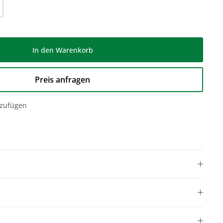
l: Gib den gewünschten Wert ein oder be
In den Warenkorb
Preis anfragen
nzufügen