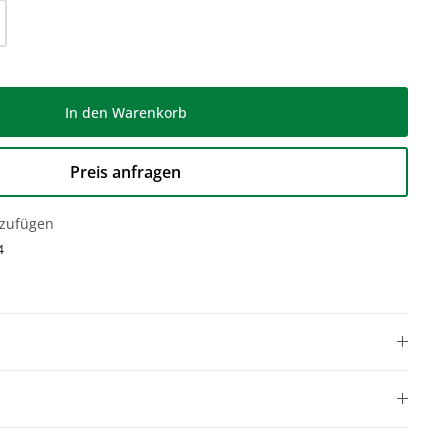
l: Gib den gewünschten Wert ein oder be
In den Warenkorb
Preis anfragen
nzufügen
4