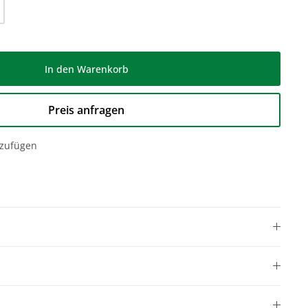
l: Gib den gewünschten Wert ein oder be
In den Warenkorb
Preis anfragen
nzufügen