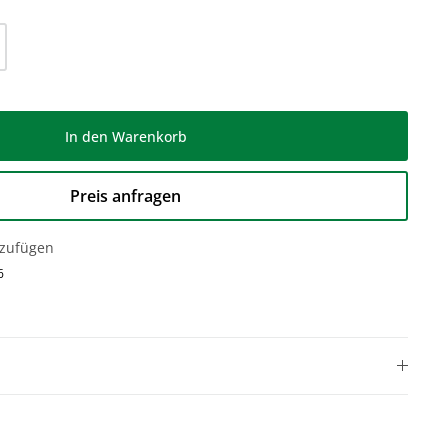
l: Gib den gewünschten Wert ein oder be
In den Warenkorb
Preis anfragen
nzufügen
6