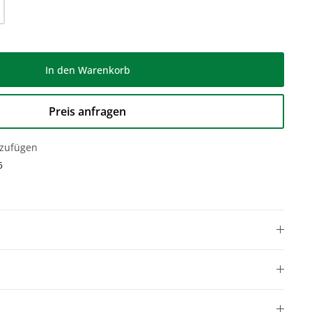
l: Gib den gewünschten Wert ein oder be
In den Warenkorb
Preis anfragen
nzufügen
5