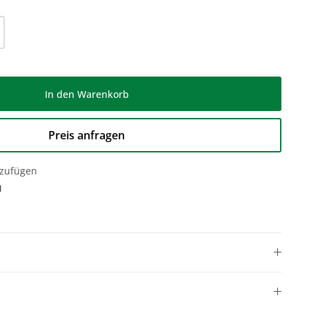
l: Gib den gewünschten Wert ein oder be
In den Warenkorb
Preis anfragen
nzufügen
1