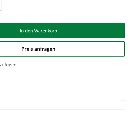
l: Gib den gewünschten Wert ein oder be
In den Warenkorb
Preis anfragen
nzufügen