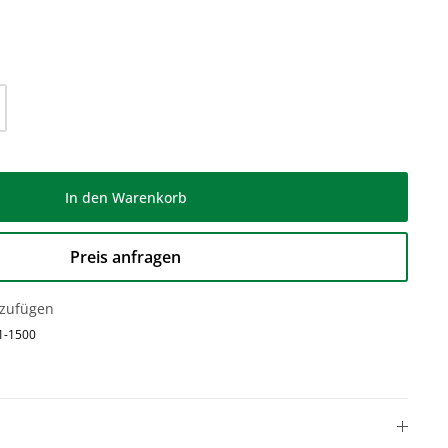
l: Gib den gewünschten Wert ein oder be
In den Warenkorb
Preis anfragen
nzufügen
1-1500