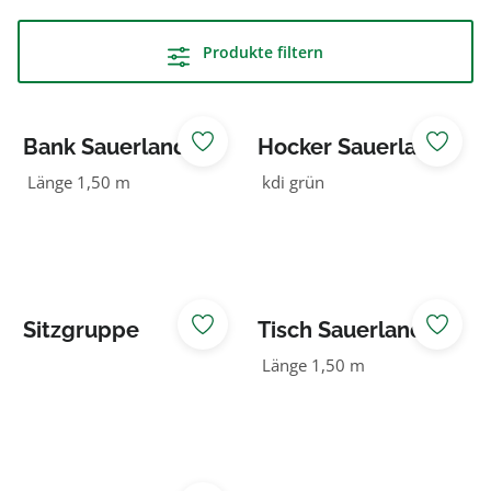
Produkte filtern
Bank Sauerland
Hocker Sauerland
0.50 m lang
Länge 1,50 m
kdi grün
Sitzgruppe
Tisch Sauerland
Sauerland mit
0,71 m breit
Länge 1,50 m
Dach