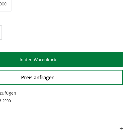
000
l: Gib den gewünschten Wert ein oder be
In den Warenkorb
Preis anfragen
nzufügen
3-2000