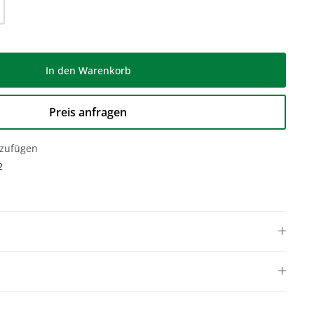
l: Gib den gewünschten Wert ein oder be
In den Warenkorb
Preis anfragen
nzufügen
2