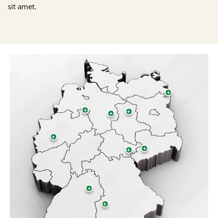
sit amet.
Beispiel Hotspot
+
Dies ist eine Beispielbeschreibung für die
Hotspot-Karte.
+
+
+
Mehr erfahren
+
+
+
+
+