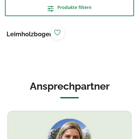
Produkte filtern
Leimholzbogen
Innenradius 6,70
m grün
Ansprechpartner