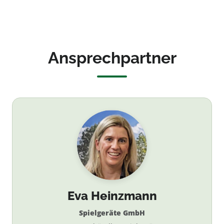
besäumt 18/16
besäumt 20/18
NADELHOLZ KDI
NADELHOLZ KDI
grün
grün
Ansprechpartner
Eva Heinzmann
Spielgeräte GmbH