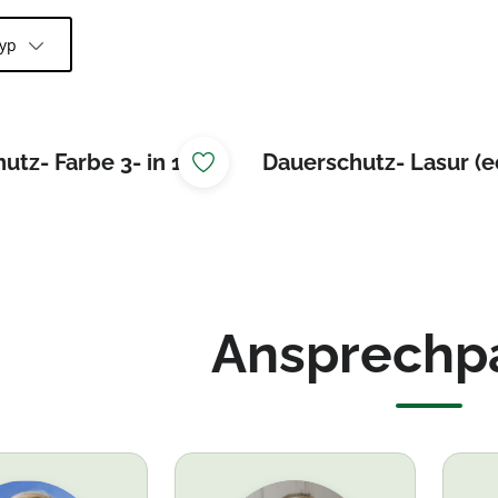
typ
utz- Farbe 3- in 1
Dauerschutz- Lasur (e
Ansprechp