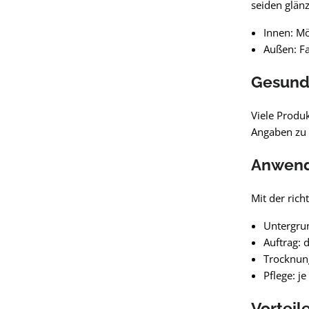
seiden glän
Innen: Mö
Außen: Fa
Gesund
Viele Produk
Angaben zu 
Anwend
Mit der rich
Untergrun
Auftrag: 
Trocknun
Pflege: j
Vorteil