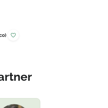
co)
artner