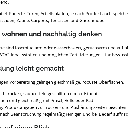
zend.
bel, Paneele, Türen, Arbeitsplatten; je nach Produkt auch speiche
ssaden, Zäune, Carports, Terrassen und Gartenmöbel
 wohnen und nachhaltig denken
te sind lösemittelarm oder wasserbasiert, geruchsarm und auf pfl
VOC, Inhaltsstoffen und möglichen Zertifizierungen – für bewuss
ung leicht gemacht
tigen Vorbereitung gelingen gleichmäßige, robuste Oberflächen.
d: trocken, sauber, fein geschliffen und entstaubt
dünn und gleichmäßig mit Pinsel, Rolle oder Pad
g: Produktangaben zu Trocken- und Aushärtungszeiten beachten
e nach Beanspruchung regelmäßig reinigen und bei Bedarf auffris
e auf einen Blick