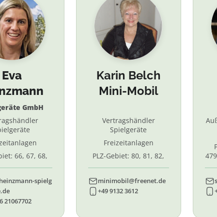
Eva
Karin Belch
inzmann
Mini-Mobil
geräte GmbH
ragshändler
Vertragshändler
Au
ielgeräte
Spielgeräte
izeitanlagen
Freizeitanlagen
iet: 66, 67, 68,
PLZ-Gebiet: 80, 81, 82,
479
7, 87. 88, 89
83, 84, 85, 86, 90, 91, 92,
55,
93, 94, 95, 96
heinzmann-spielg
minimobil@freenet.de
.de
+49 9132 3612
6 21067702