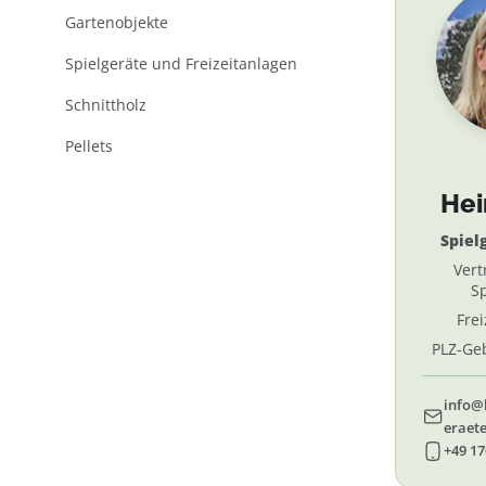
Gartenobjekte
Spielgeräte und Freizeitanlagen
Schnittholz
Pellets
He
Spiel
Vert
Sp
Fre
PLZ-Geb
69, 
info@
eraete
+49 17