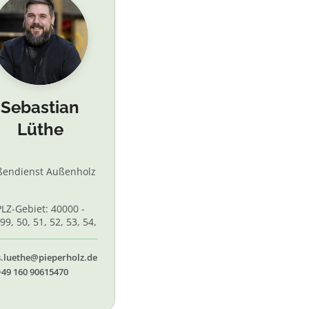
Sebastian
Lüthe
ßendienst Außenholz
PLZ-Gebiet: 40000 -
99, 50, 51, 52, 53, 54,
 56, 58,60, 61, 62, 65
s.luethe@pieperholz.de
+49 160 90615470