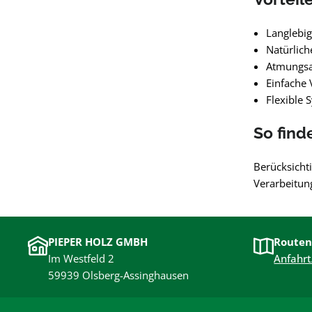
Langlebig
Natürlich
Atmungsak
Einfache 
Flexible 
So find
Berücksicht
Verarbeitun
PIEPER HOLZ GMBH
Routen
Im Westfeld 2
Anfahrt
59939 Olsberg-Assinghausen