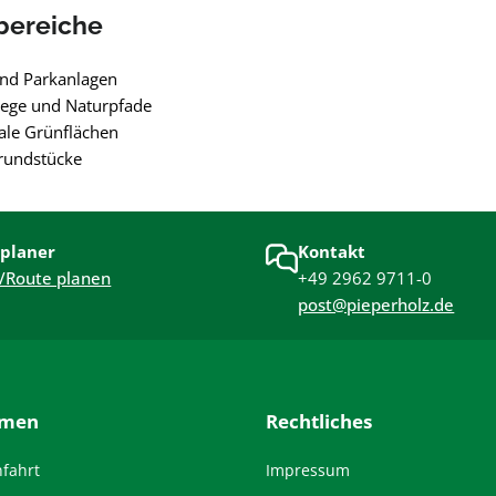
bereiche
und Parkanlagen
ge und Naturpfade
e Grünflächen
rundstücke
planer
Kontakt
/Route planen
+49 2962 9711-0
post@pieperholz.de
hmen
Rechtliches
nfahrt
Impressum