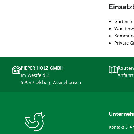
Einsatz
Garten- 
Wanderwe
Kommunal
Private G
PIEPER HOLZ GMBH
Routen
Im Westfeld 2
Anfahrt
59939 Olsberg-Assinghausen
Unterne
Kontakt & A