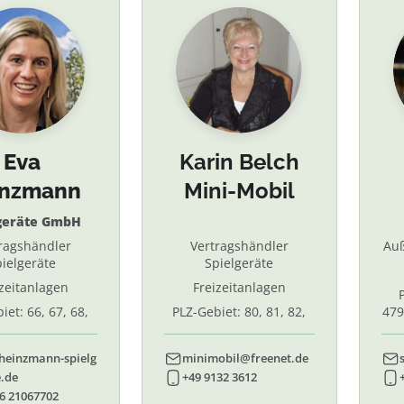
Eva
Karin Belch
inzmann
Mini-Mobil
geräte GmbH
ragshändler
Vertragshändler
Au
ielgeräte
Spielgeräte
izeitanlagen
Freizeitanlagen
iet: 66, 67, 68,
PLZ-Gebiet: 80, 81, 82,
479
7, 87. 88, 89
83, 84, 85, 86, 90, 91, 92,
55,
93, 94, 95, 96
heinzmann-spielg
minimobil@freenet.de
.de
+49 9132 3612
6 21067702