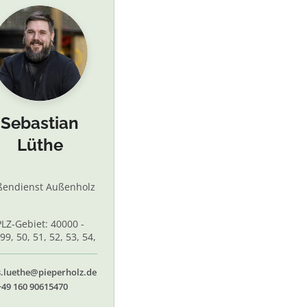
Sebastian
Lüthe
ßendienst Außenholz
PLZ-Gebiet: 40000 -
99, 50, 51, 52, 53, 54,
 56, 58,60, 61, 62, 65
s.luethe@pieperholz.de
+49 160 90615470