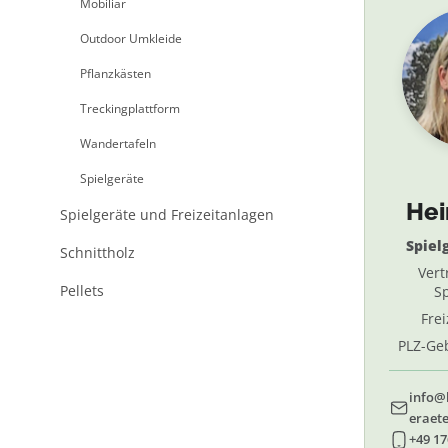
Mobiliar
Outdoor Umkleide
Pflanzkästen
Treckingplattform
Wandertafeln
Spielgeräte
He
Spielgeräte und Freizeitanlagen
Spiel
Schnittholz
Vert
Pellets
Sp
Fre
PLZ-Geb
69, 
info@
eraete
+49 17