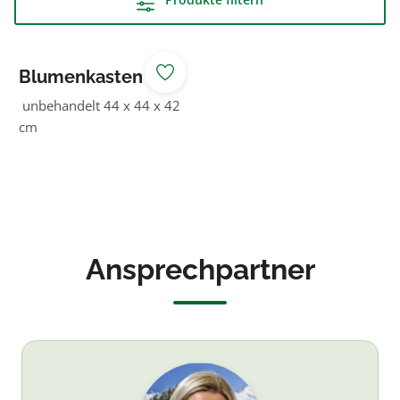
Blumenkasten
Altastenberg
unbehandelt 44 x 44 x 42
cm
Ansprechpartner