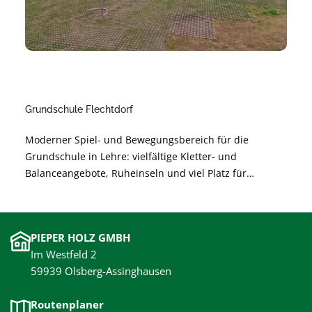
Grundschule Flechtdorf
Moderner Spiel- und Bewegungsbereich für die
Grundschule in Lehre: vielfältige Kletter- und
Balanceangebote, Ruheinseln und viel Platz für
gemeinsames Lernen durch Bewegung. Sichere,
langlebige Materialien und barrierearme Gestaltung
unterstützen die Entwicklung der Kinder und sorgen
PIEPER HOLZ GMBH
für unbeschwertes Spielen.
Im Westfeld 2
59939 Olsberg-Assinghausen
Routenplaner