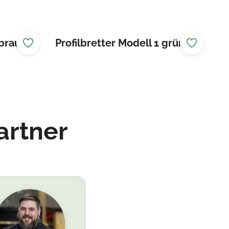
 braun
Profilbretter Modell 1 grün
artner