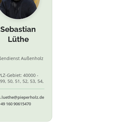
Sebastian
Lüthe
ßendienst Außenholz
PLZ-Gebiet: 40000 -
99, 50, 51, 52, 53, 54,
 56, 58,60, 61, 62, 65
s.luethe@pieperholz.de
+49 160 90615470