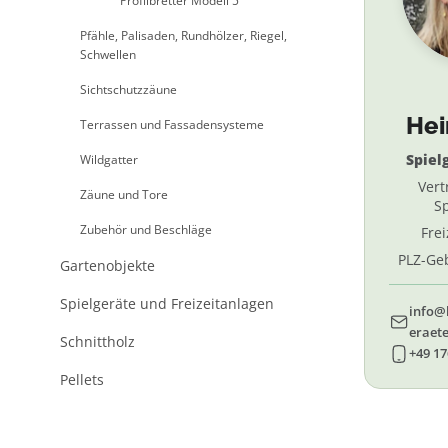
Profilbretter Modell 5
Pfähle, Palisaden, Rundhölzer, Riegel,
Schwellen
Sichtschutzzäune
He
Terrassen und Fassadensysteme
Spiel
Wildgatter
Vert
Zäune und Tore
Sp
Zubehör und Beschläge
Fre
PLZ-Geb
Gartenobjekte
69, 
Spielgeräte und Freizeitanlagen
info@
eraete
Schnittholz
+49 17
Pellets