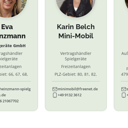
Eva
Karin Belch
inzmann
Mini-Mobil
geräte GmbH
ragshändler
Vertragshändler
Au
ielgeräte
Spielgeräte
izeitanlagen
Freizeitanlagen
iet: 66, 67, 68,
PLZ-Gebiet: 80, 81, 82,
479
7, 87. 88, 89
83, 84, 85, 86, 90, 91, 92,
55,
93, 94, 95, 96
heinzmann-spielg
minimobil@freenet.de
.de
+49 9132 3612
6 21067702