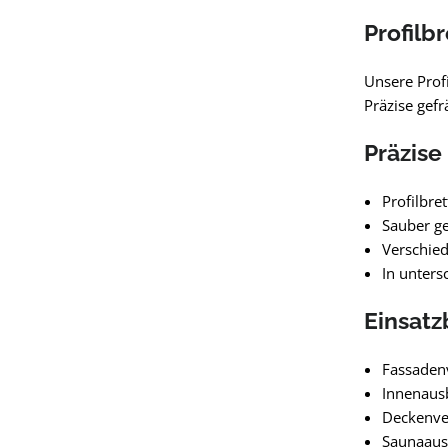
Profilb
Unsere Prof
Präzise gefr
Präzise
Profilbret
Sauber ge
Verschied
In unters
Einsatz
Fassaden
Innenaus
Deckenve
Saunaaus